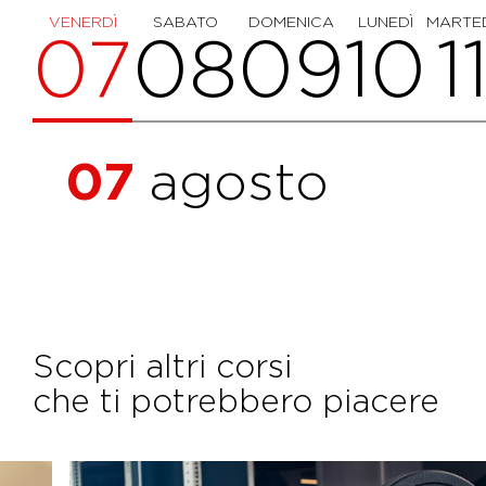
VENERDÌ
SABATO
DOMENICA
LUNEDÌ
MARTE
07
08
09
10
1
07
agosto
Scopri altri corsi
che ti potrebbero piacere