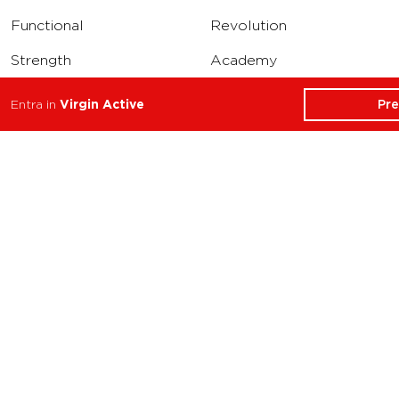
Functional
Revolution
Strength
Academy
Water
Corporate
Pr
Entra in
Virgin Active
Yoga
Concierge
Running
Solarium
INFO
DOWNLOAD
Carriere
Assistenza
Reclami
Privacy Policy