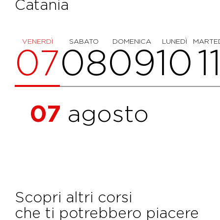
Catania
VENERDÌ
SABATO
DOMENICA
LUNEDÌ
MARTE
07
08
09
10
1
07
agosto
Scopri altri corsi
che ti potrebbero piacere