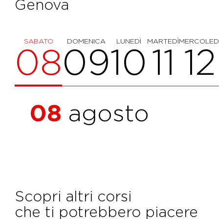
Genova
SABATO
DOMENICA
LUNEDÌ
MARTEDÌ
MERCOLED
08
09
10
11
12
08
agosto
Scopri altri corsi
che ti potrebbero piacere