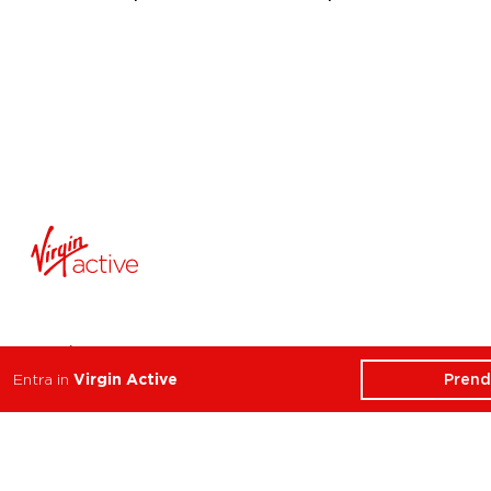
ATTIVITÀ
CHI SIAMO
Prend
Entra in
Virgin Active
Balance
Club
Cycle
Corsi
Dance
Trainer