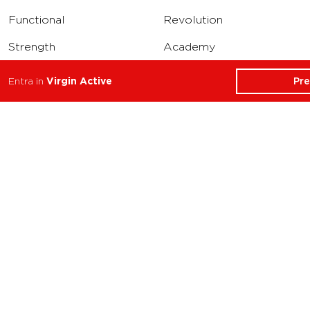
Functional
Revolution
Strength
Academy
Water
Corporate
Pr
Entra in
Virgin Active
Yoga
Concierge
Running
Solarium
INFO
DOWNLOAD
Carriere
Assistenza
Reclami
Privacy Policy