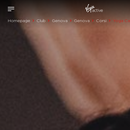
Homepage
Club
Genova
Genova
Corsi
Yoga Ca