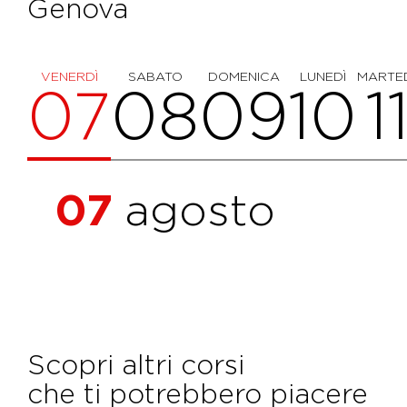
Genova
VENERDÌ
SABATO
DOMENICA
LUNEDÌ
MARTE
07
08
09
10
1
07
agosto
Scopri altri corsi
che ti potrebbero piacere