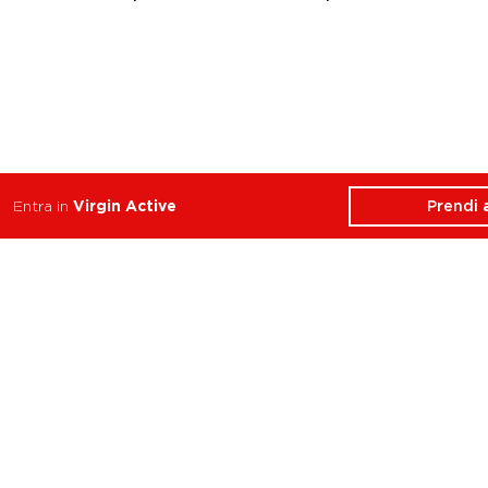
Prendi
Entra in
Virgin Active
ATTIVITÀ
CHI SIAMO
Balance
Club
Cycle
Corsi
Dance
Trainer