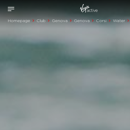
Homepage
Club
Genova
Genova
Corsi
Water