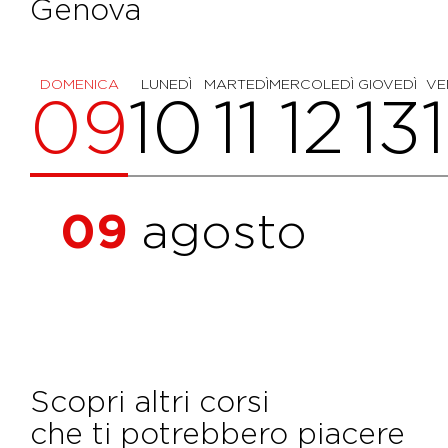
Genova
DOMENICA
LUNEDÌ
MARTEDÌ
MERCOLEDÌ
GIOVEDÌ
VE
09
10
11
12
13
09
agosto
Scopri altri corsi
che ti potrebbero piacere