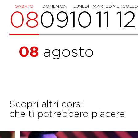
SABATO
DOMENICA
LUNEDÌ
MARTEDÌ
MERCOLED
08
09
10
11
12
08
agosto
Scopri altri corsi
che ti potrebbero piacere