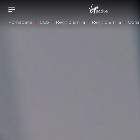
Homepage
Club
Reggio Emilia
Reggio Emilia
Corsi