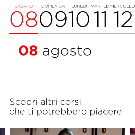
SABATO
DOMENICA
LUNEDÌ
MARTEDÌ
MERCOLED
08
09
10
11
12
08
agosto
Scopri altri corsi
che ti potrebbero piacere