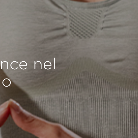
ance nel
no