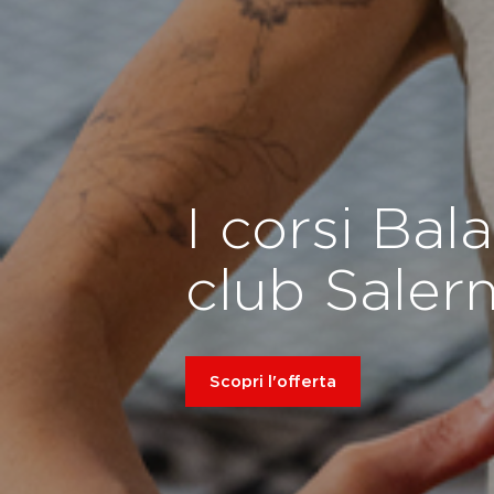
I corsi Bal
club Saler
Scopri l'offerta