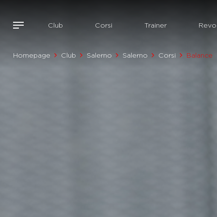
Club
Corsi
Trainer
Revol
Homepage
Club
Salerno
Salerno
Corsi
Balance