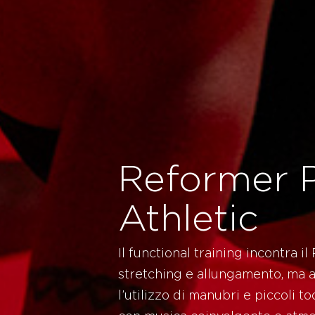
Reformer P
Athletic
Il functional training incontra il
stretching e allungamento, ma 
l’utilizzo di manubri e piccoli to