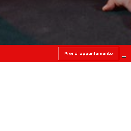
Prendi
appuntamento
rdati