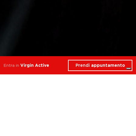
Prendi
appuntamento
Entra in
Virgin Active
7 Corsi