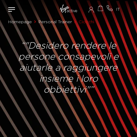
Homepage
Personal Trainer
Ciocchi
“"Desidero rendere le
persone consapevoli e
aiutarle a raggiungere
insieme i loro
obbiettivi"”