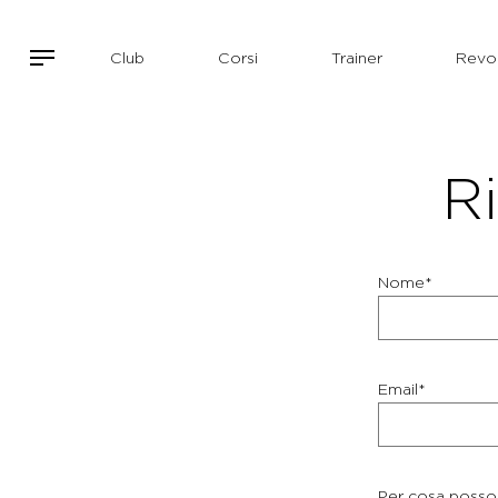
Club
Corsi
Trainer
Revol
Ri
Nome*
Email*
Per cosa posso 