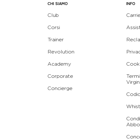
CHI SIAMO
INFO
Club
Carri
Corsi
Assis
Trainer
Recl
Revolution
Priva
Academy
Cooki
Corporate
Termi
Virgin
Concierge
Codic
Whist
Condi
Abbo
Conc