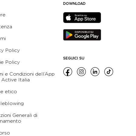
DOWNLOAD
ere
tenza
ami
cy Policy
SEGUICI SU
e Policy
ni e Condizioni dell’App
 Active Italia
e etico
leblowing
zioni Generali di
namento
orso