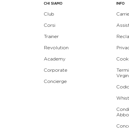
CHI SIAMO
INFO
Club
Carri
Corsi
Assis
Trainer
Recl
Revolution
Priva
Academy
Cooki
Corporate
Termi
Virgin
Concierge
Codic
Whist
Condi
Abbo
Conc