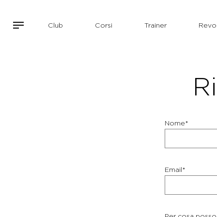
Club
Corsi
Trainer
Revol
Ri
Nome*
Email*
Per cosa posso 