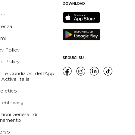
DOWNLOAD
ere
tenza
ami
cy Policy
SEGUICI SU
e Policy
ni e Condizioni dell’App
 Active Italia
e etico
leblowing
zioni Generali di
namento
orso