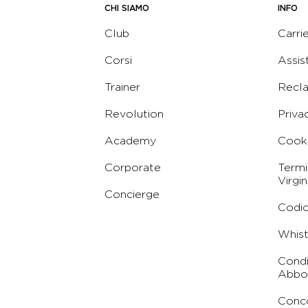
CHI SIAMO
INFO
Club
Carri
Corsi
Assis
Trainer
Recl
Revolution
Priva
Academy
Cooki
Corporate
Termi
Virgin
Concierge
Codic
Whist
Condi
Abbo
Conc