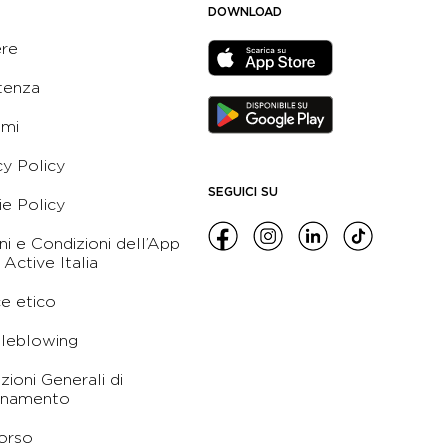
DOWNLOAD
ere
tenza
ami
cy Policy
SEGUICI SU
e Policy
ni e Condizioni dell’App
 Active Italia
e etico
leblowing
zioni Generali di
namento
orso