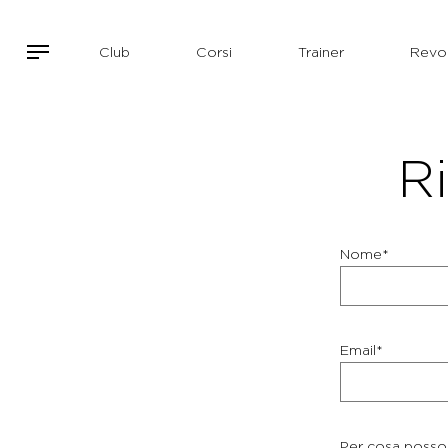
Club
Corsi
Trainer
Revol
Ri
Nome*
Email*
Per cosa posso 