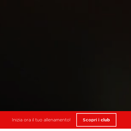
Inizia ora il tuo allenamento!
Scopri i
club