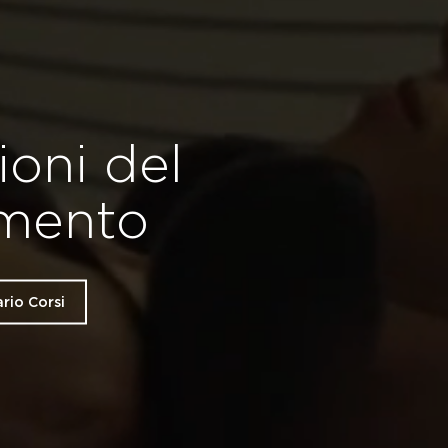
oni del
amento
rio Corsi