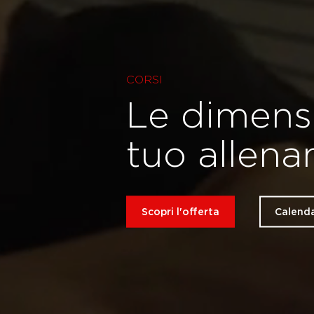
CORSI
Le dimensi
tuo allen
Scopri l'offerta
Calenda