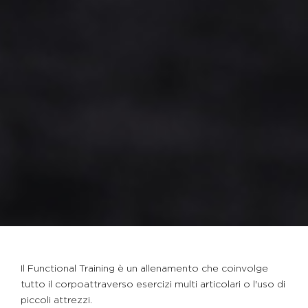
Il Functional Training è un allenamento che coinvolge
tutto il corpo
attraverso esercizi multi articolari o l'uso di
piccoli attrezzi.