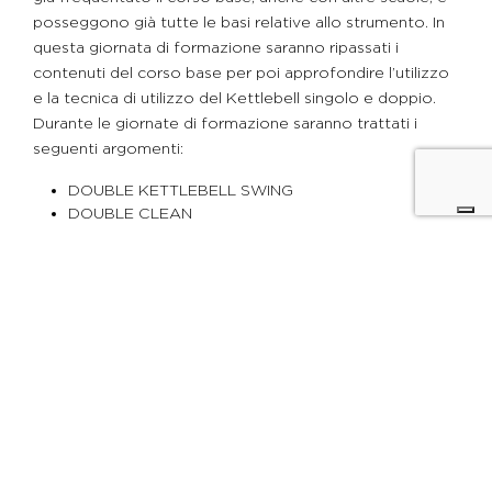
posseggono già tutte le basi relative allo strumento. In
questa giornata di formazione saranno ripassati i
contenuti del corso base per poi approfondire l’utilizzo
e la tecnica di utilizzo del Kettlebell singolo e doppio.
Durante le giornate di formazione saranno trattati i
seguenti argomenti:
DOUBLE KETTLEBELL SWING
DOUBLE CLEAN
DOUBLE SQUAT
DOUBLE SNATCH
LONG CYCLE ( CLEAN E JERK)
Corso Strength
DURATA 8 ORE
Corso frontale
Il corso Strength è interamente dedicato allo studio