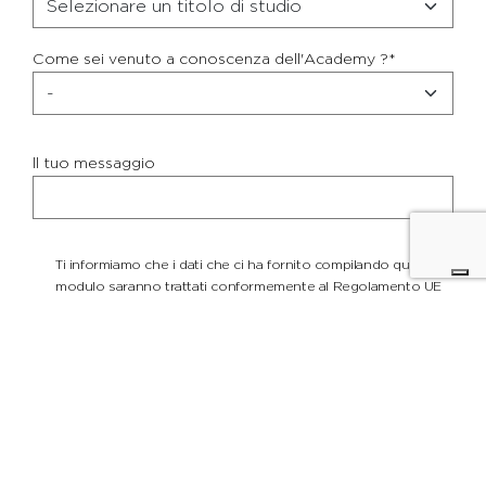
Come sei venuto a conoscenza dell'Academy ?*
ll tuo messaggio
Ti informiamo che i dati che ci ha fornito compilando questo
modulo saranno trattati conformemente al Regolamento UE
679/2016 come da Privacy Policy Academy - U.V. 25.09.2019
Acconsento ad essere contattato e a ricevere offerte
promozionali come descritto nella sotto-sezione “Marketing”
della Privacy Policy.
Invia