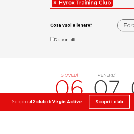
×
Hyrox Training Club
Fo
Cosa vuoi allenare?
Disponibili
GIOVEDÌ
VENERDÌ
06
07
Scopri i
42 club
di
Virgin Active
.
Scopri i
club
06
agosto