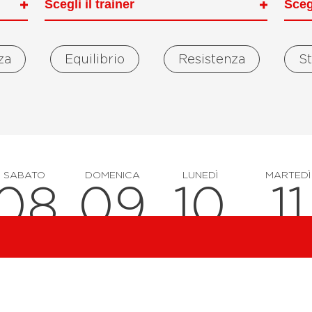
rza
Equilibrio
Resistenza
S
SABATO
DOMENICA
LUNEDÌ
MARTEDÌ
08
09
10
11