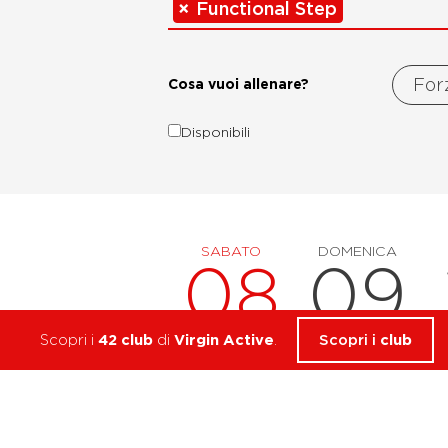
×
Functional Step
Fo
Cosa vuoi allenare?
Disponibili
SABATO
DOMENICA
08
09
Scopri i
42 club
di
Virgin Active
.
Scopri i
club
08
agosto