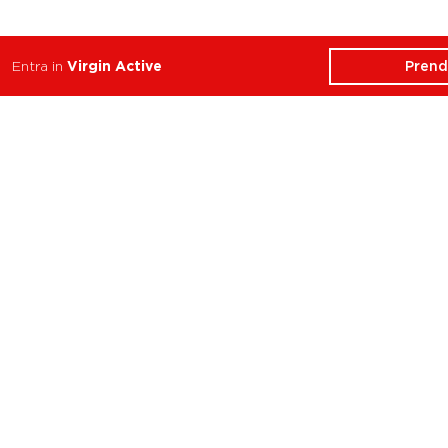
Prend
Entra in
Virgin Active
ATTIVITÀ
CHI SIAMO
Balance
Club
Cycle
Corsi
Dance
Trainer
Functional
Revolution