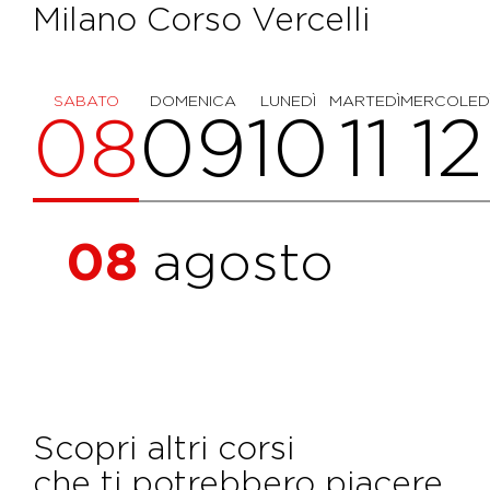
Milano Corso Vercelli
SABATO
DOMENICA
LUNEDÌ
MARTEDÌ
MERCOLED
08
09
10
11
12
08
agosto
Scopri altri corsi
che ti potrebbero piacere