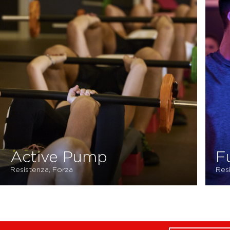
Active Pump
F
Resistenza, Forza
Res