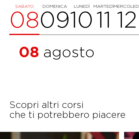
SABATO
DOMENICA
LUNEDÌ
MARTEDÌ
MERCOLED
08
09
10
11
12
08
agosto
Scopri altri corsi
che ti potrebbero piacere