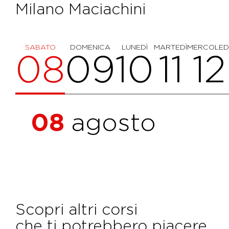
Milano Maciachini
SABATO
DOMENICA
LUNEDÌ
MARTEDÌ
MERCOLED
08
09
10
11
12
08
agosto
Scopri altri corsi
che ti potrebbero piacere