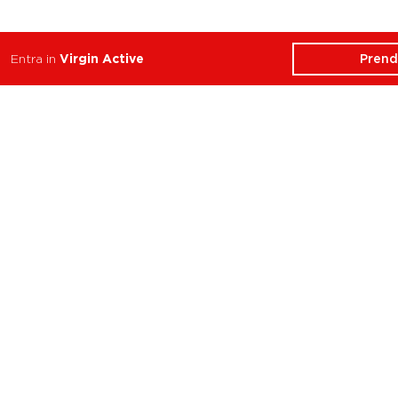
Prend
Entra in
Virgin Active
ATTIVITÀ
CHI SIAMO
Balance
Club
Cycle
Corsi
Dance
Trainer
Functional
Revolution