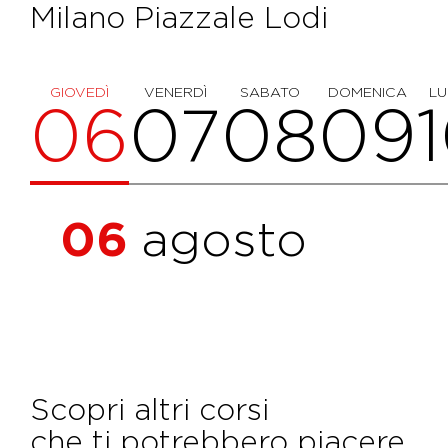
Milano Piazzale Lodi
GIOVEDÌ
VENERDÌ
SABATO
DOMENICA
LU
06
07
08
09
06
agosto
Scopri altri corsi
che ti potrebbero piacere