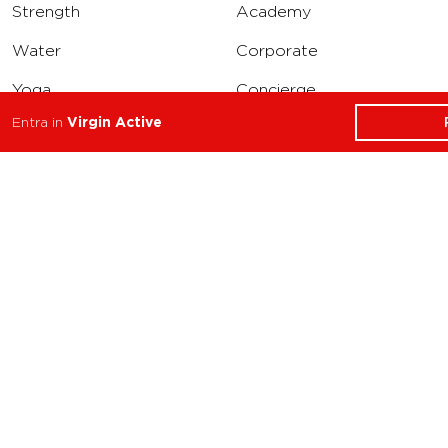
Strength
Academy
Water
Corporate
Yoga
Concierge
Entra in
Virgin Active
Running
Solarium
INFO
DOWNLOAD
Carriere
Assistenza
Reclami
Privacy Policy
Cookie Policy