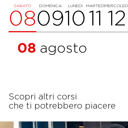
SABATO
DOMENICA
LUNEDÌ
MARTEDÌ
MERCOLED
08
09
10
11
12
08
agosto
Scopri altri corsi
che ti potrebbero piacere