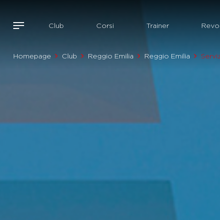
Club
Corsi
Trainer
Revol
Homepage
Club
Reggio Emilia
Reggio Emilia
Serviz