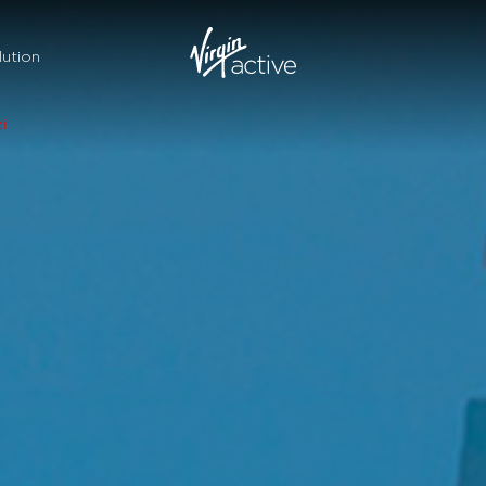
ution
i