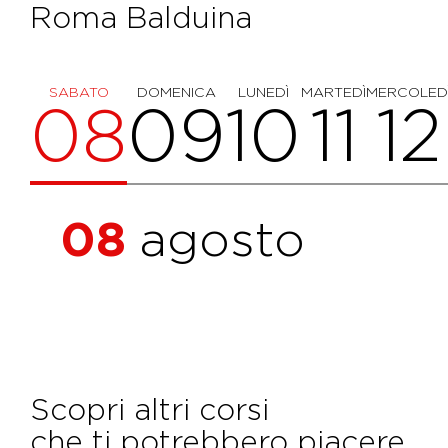
Roma Balduina
SABATO
DOMENICA
LUNEDÌ
MARTEDÌ
MERCOLED
08
09
10
11
12
08
agosto
Scopri altri corsi
che ti potrebbero piacere