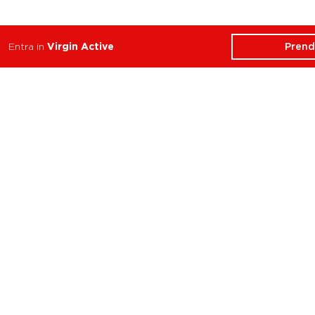
Prend
Entra in
Virgin Active
ATTIVITÀ
CHI SIAMO
Balance
Club
Cycle
Corsi
Dance
Trainer
Functional
Revolution