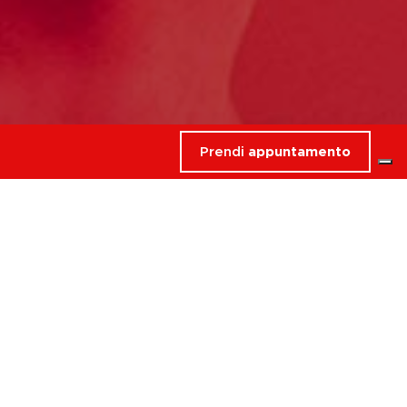
Prendi
appuntamento
rdati