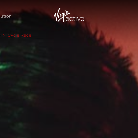
ution
e
Cycle Race