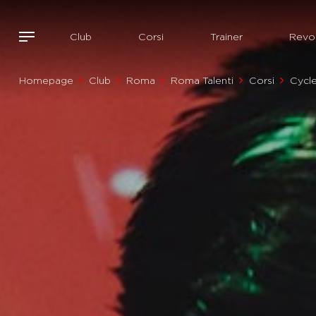
Club
Corsi
Trainer
Revol
Homepage
Club
Roma
Roma Talenti
Corsi
Cycl