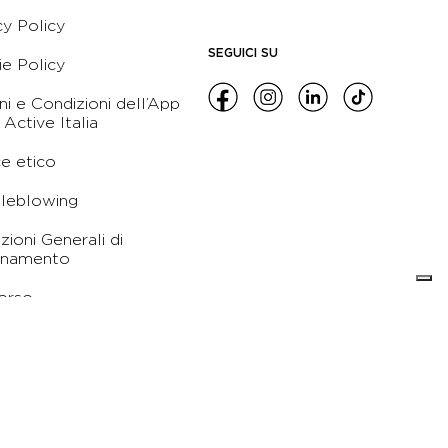
cy Policy
SEGUICI SU
e Policy
ni e Condizioni dell’App
 Active Italia
e etico
leblowing
zioni Generali di
namento
orso
 Società a socio unico - soggetta a direzione e