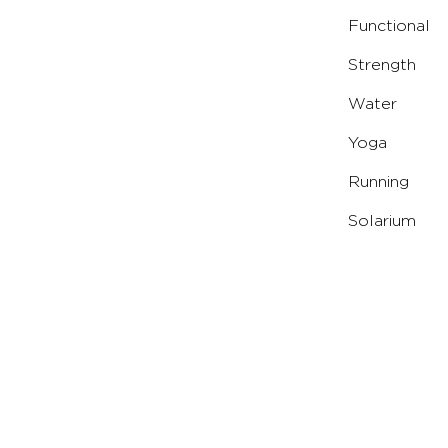
Functional
Strength
Water
Yoga
Running
Solarium
© Copyright 2024 Virgin Active. All rights reserved. P
Virgin Active Italia Spa
Corso Como 15, 20154 Milano (MI
coordinamento di Virgin Active International Ltd