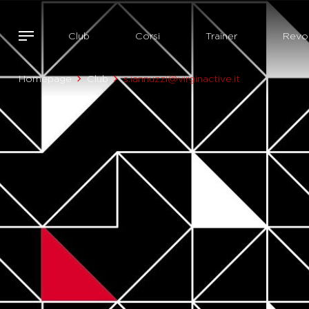
Club
Corsi
Trainer
Revol
Homepage
Club
s.iannuzzi@virginactive.it