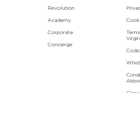
Revolution
Priva
Academy
Cooki
Corporate
Termi
Virgin
Concierge
Codic
Whist
Condi
Abbo
Conc
owered by
Gamma Studio
and
Mindgear
) - Italia Iscritta al Registro delle Imprese di Milano REA n. 1690341 - P.IVA 03641880962