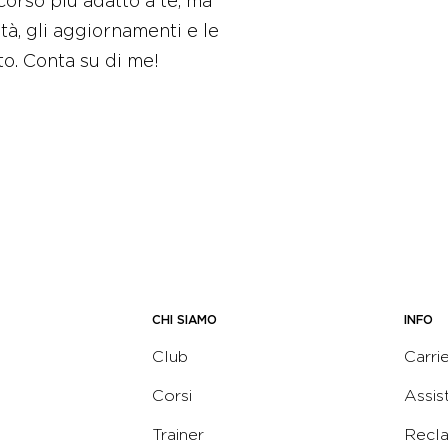
corso più adatto a te, ma
tà, gli aggiornamenti e le
to. Conta su di me!
CHI SIAMO
INFO
Club
Carri
Corsi
Assis
Trainer
Recl