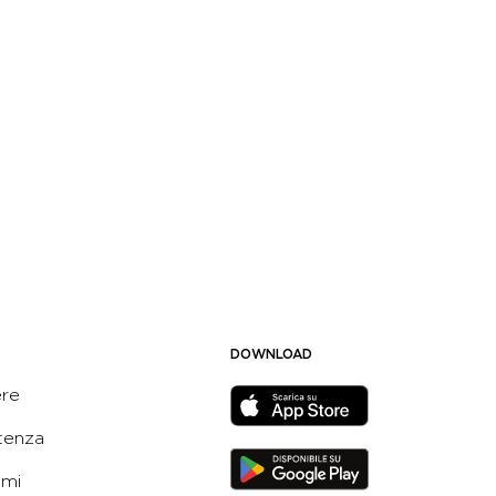
DOWNLOAD
ere
tenza
ami