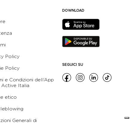
DOWNLOAD
ere
tenza
ami
cy Policy
SEGUICI SU
e Policy
ni e Condizioni dell’App
 Active Italia
e etico
leblowing
zioni Generali di
namento