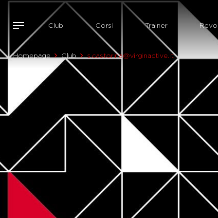
Club
Corsi
Trainer
Revol
Homepage
Club
s.castorina@virginactive.it