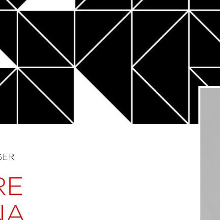
GER
RE
NA