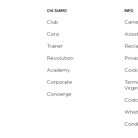
CHI SIAMO
INFO
Club
Carri
Corsi
Assis
Trainer
Recl
Revolution
Priva
Academy
Cooki
Corporate
Termi
Virgin
Concierge
Codic
Whist
Condi
Abbo