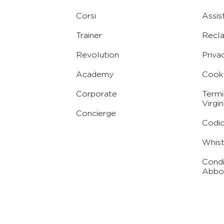
Corsi
Assis
Trainer
Recl
Revolution
Priva
Academy
Cooki
Corporate
Termi
Virgin
Concierge
Codic
Whist
Condi
Abbo
Conc