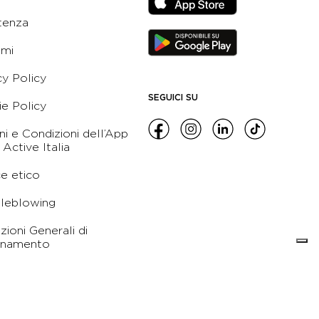
tenza
ami
cy Policy
SEGUICI SU
e Policy
ni e Condizioni dell’App
 Active Italia
e etico
leblowing
zioni Generali di
namento
orso