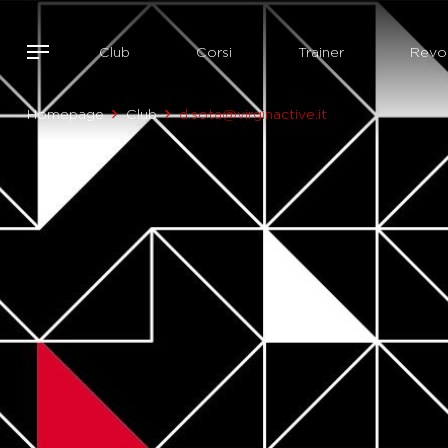
Club
Corsi
Trainer
Revol
Homepage
Club
d.sota@virginactive.it