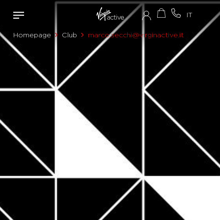
Homepage
Club
marco.secchi@virginactive.it