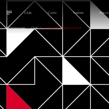
Club
Corsi
Trainer
Revol
Homepage
Club
s.muzzi@virginactive.it