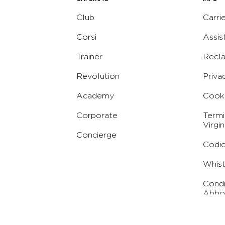
Club
Carri
Corsi
Assis
Trainer
Recl
Revolution
Priva
Academy
Cooki
Corporate
Termi
Virgin
Concierge
Codic
Whist
Condi
Abbo
Conc