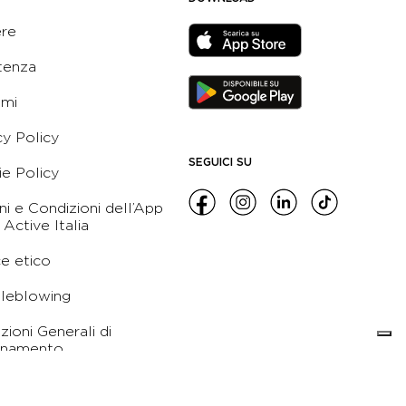
ere
tenza
ami
cy Policy
SEGUICI SU
e Policy
ni e Condizioni dell’App
 Active Italia
e etico
leblowing
zioni Generali di
namento
orso