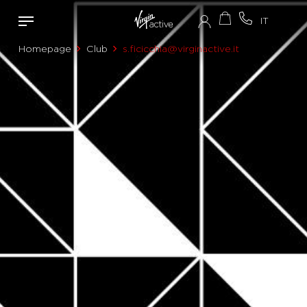
Homepage
Club
s.ficicchia@virginactive.it