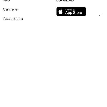
INFO
DOWNLOAD
Carriere
Assistenza
Reclami
Privacy Policy
Cookie Policy
Termini e Condizioni
dell’App Virgin Active
Italia
Codice etico
Whistleblowing
Condizioni Generali di
Abbonamento
Concorso