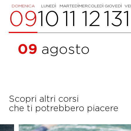
DOMENICA
LUNEDÌ
MARTEDÌ
MERCOLEDÌ
GIOVEDÌ
VE
09
10
11
12
13
09
agosto
Scopri altri corsi
che ti potrebbero piacere