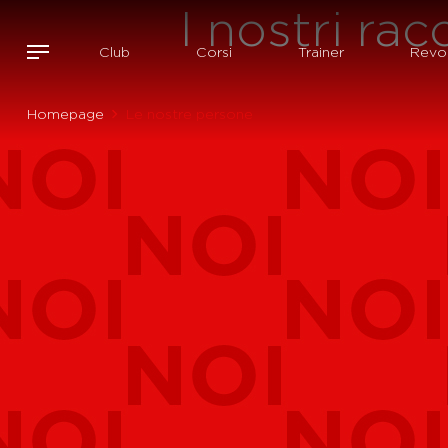
I nostri rac
Club
Corsi
Trainer
Revol
Homepage
Le nostre persone