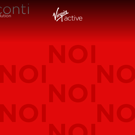
conti
ution