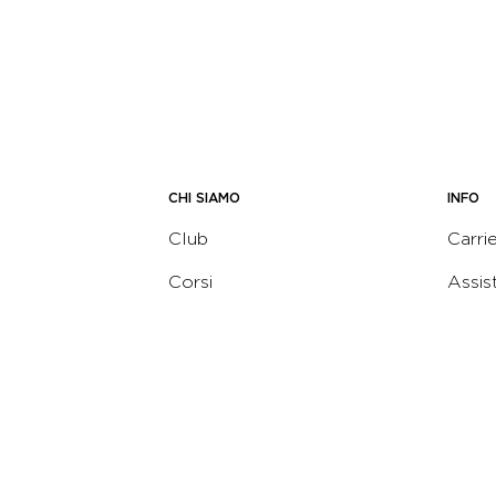
CHI SIAMO
INFO
Club
Carri
Corsi
Assis
Trainer
Recl
Revolution
Priva
Academy
Cooki
Corporate
Termi
Virgin