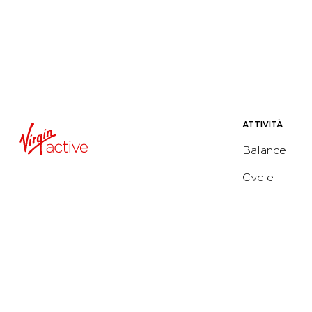
ATTIVITÀ
Balance
Cycle
Dance
Functional
Strength
Water