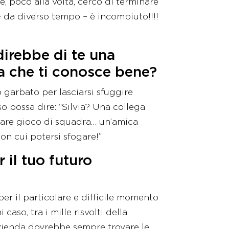
 e, poco alla volta, cerco di terminare
 da diverso tempo – è incompiuto!!!!
direbbe di te una
a che ti conosce bene?
o garbato per lasciarsi sfuggire
 possa dire: “Silvia? Una collega
fare gioco di squadra… un’amica
on cui potersi sfogare!”
 il tuo futuro
per il particolare e difficile momento
caso, tra i mille risvolti della
’azienda dovrebbe sempre trovare le