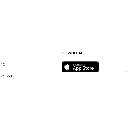
DOWNLOAD
ere
tenza
ami
cy Policy
SEGUICI SU
e Policy
ni e Condizioni dell’App
 Active Italia