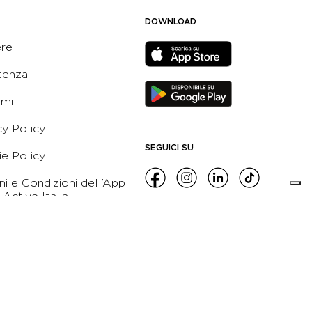
DOWNLOAD
ere
tenza
ami
cy Policy
SEGUICI SU
e Policy
ni e Condizioni dell’App
 Active Italia
e etico
leblowing
zioni Generali di
namento