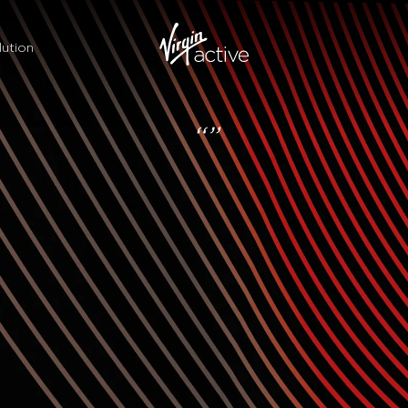
ution
“”