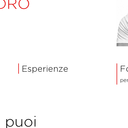
DRO
Esperienze
F
per
e puoi