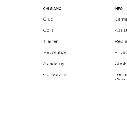
CHI SIAMO
INFO
Club
Carri
Corsi
Assis
Trainer
Recl
Revolution
Priva
Academy
Cooki
Corporate
Termi
Virgin
Concierge
Codic
Whist
Condi
Abbo