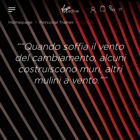
Homepage
Personal Trainer
COLA
““Quando soffia il vento
del cambiamento, alcuni
costruiscono muri, altri
mulini a vento.””