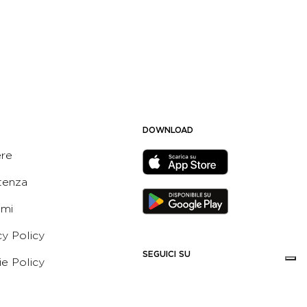
DOWNLOAD
ere
tenza
ami
cy Policy
SEGUICI SU
e Policy
ni e Condizioni dell’App
 Active Italia