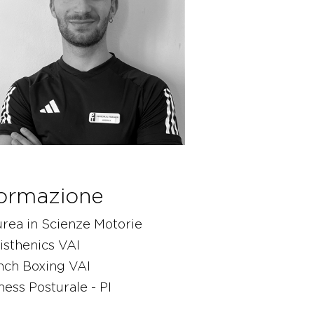
ormazione
rea in Scienze Motorie
isthenics VAI
nch Boxing VAI
ness Posturale - PI