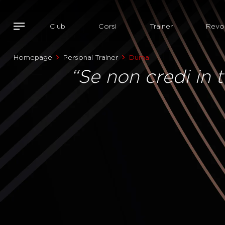
Club
Corsi
Trainer
Revol
Homepage
Personal Trainer
Duma
“Se non credi in 