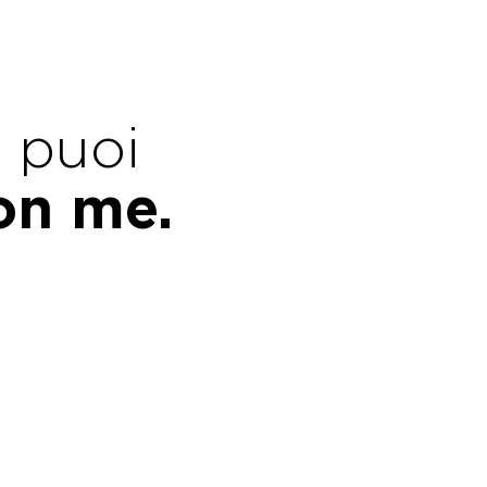
e puoi
con me.