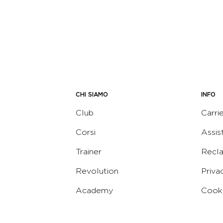
CHI SIAMO
INFO
Club
Carri
Corsi
Assis
Trainer
Recl
Revolution
Priva
Academy
Cooki
Corporate
Termi
Virgin