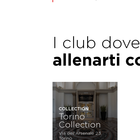
I club dov
allenarti 
COLLECTION
Torino
Collection
Via dell'Arsenale 23,
Torino