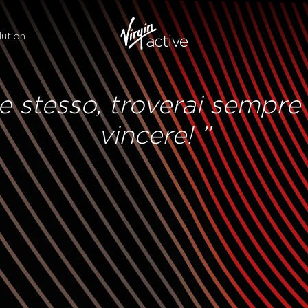
ution
te stesso, troverai semp
vincere! ”