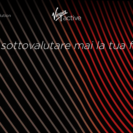
ution
sottovalutare mai la tua f