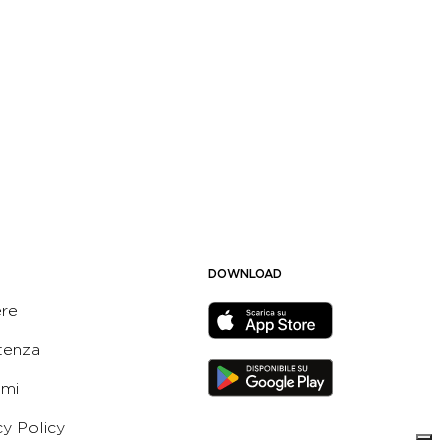
DOWNLOAD
ere
tenza
ami
cy Policy