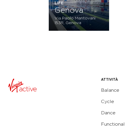
LIFE
Genova
Via Paolo Mantovani
153R, Genova
ATTIVITÀ
Balance
Cycle
Dance
Functional