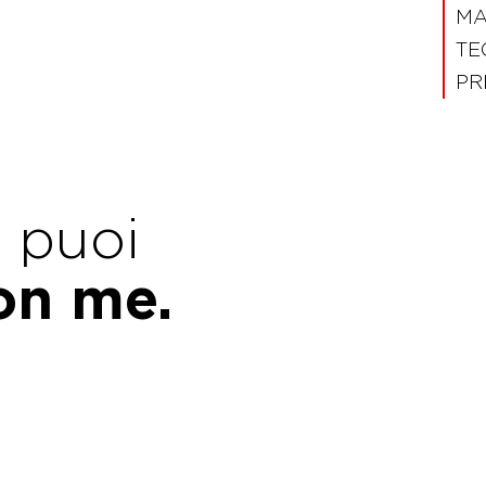
MA
TE
PR
e puoi
con me.