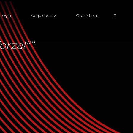
Login
Acquista ora
Contattami
orza!"”