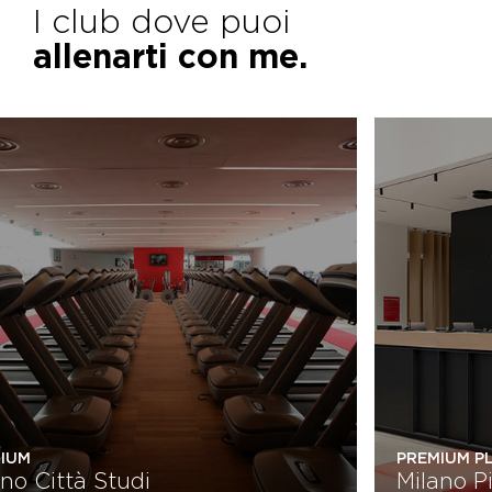
I club dove puoi
allenarti con me.
PREMIUM
PRE
Milano Città Studi
Mi