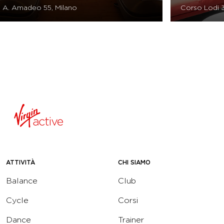
Via G. A. Amadeo 55, Milano
Cor
ATTIVITÀ
CHI SIAMO
Balance
Club
Cycle
Corsi
Dance
Trainer