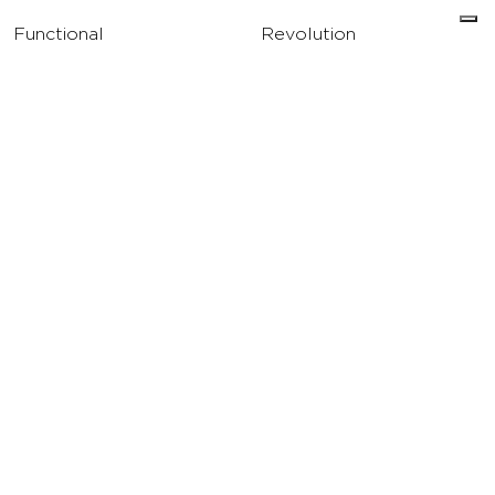
Functional
Revolution
Strength
Academy
Water
Corporate
Yoga
Concierge
Running
Solarium
INFO
DOWNLOAD
Carriere
Assistenza
Reclami
Privacy Policy