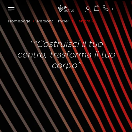
Homepage
Personal Trainer
Ferrarello
“"Costruisci il tuo
centro, trasforma il tuo
corpo”