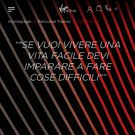
Homepage
Personal Trainer
Gigliodoro
“"SE VUOI VIVERE UNA
VITA FACILE DEVI
IMPARARE A FARE
COSE DIFFICILI"”