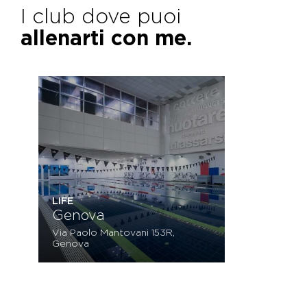
I club dove puoi
allenarti con me.
LIFE
Genova
Via Paolo Mantovani 153R,
Genova