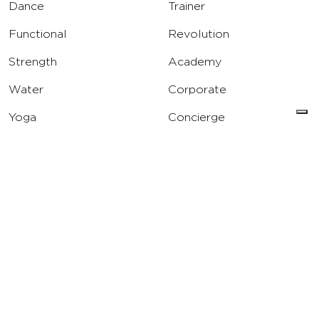
Dance
Trainer
Functional
Revolution
Strength
Academy
Water
Corporate
Yoga
Concierge
Running
Solarium
INFO
DOWNLOAD
Carriere
Assistenza
Reclami