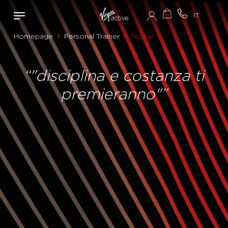
Homepage
Personal Trainer
Tessari
“"disciplina e costanza ti
premieranno"”