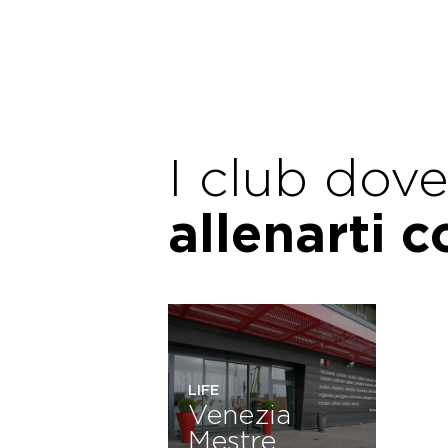
I club dov
allenarti 
LIFE
Venezia
Mestre