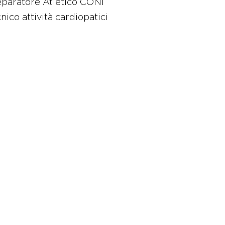
eparatore Atletico CONI
nico attività cardiopatici