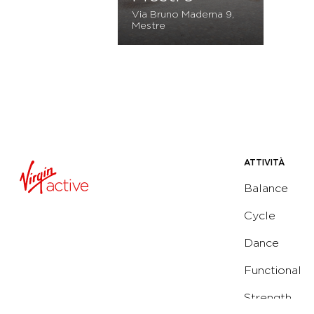
Via Bruno Maderna 9,
Mestre
ATTIVITÀ
Balance
Cycle
Dance
Functional
Strength