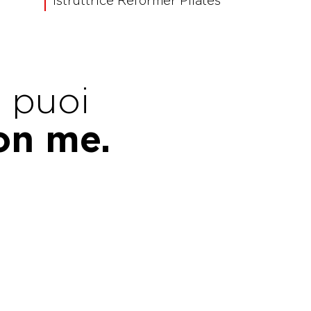
Istruttrice Reformer Pilates
e puoi
con me.