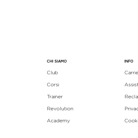
CHI SIAMO
INFO
Club
Carri
Corsi
Assis
Trainer
Recl
Revolution
Priva
Academy
Cooki
Corporate
Termi