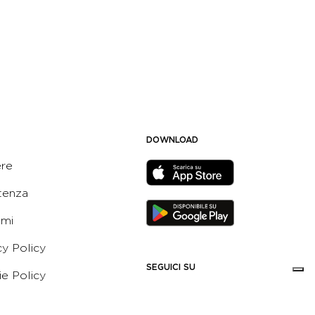
DOWNLOAD
ere
tenza
ami
cy Policy
SEGUICI SU
e Policy
ni e Condizioni dell’App