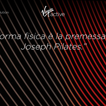
ution
rma fisica è la premessa p
Joseph Pilates.”