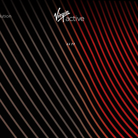
ution
“”