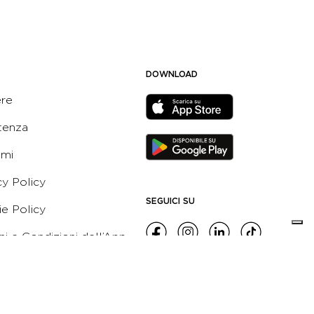
DOWNLOAD
ere
tenza
ami
cy Policy
SEGUICI SU
e Policy
ni e Condizioni dell’App
 Active Italia
e etico
leblowing