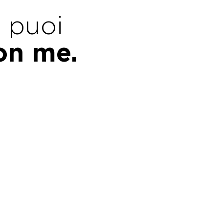
e puoi
con me.