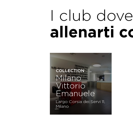
I club dov
allenarti 
COLLECTION
Milano
Vittorio
Emanuele
Largo Corsia dei Servi 11,
Milano