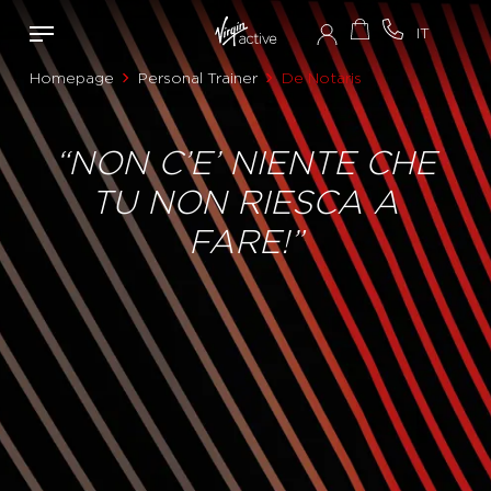
Homepage
Personal Trainer
De Notaris
“NON C’E’ NIENTE CHE
TU NON RIESCA A
FARE!”