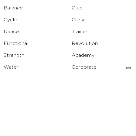
Balance
Club
Cycle
Corsi
Dance
Trainer
Functional
Revolution
Strength
Academy
Water
Corporate
Yoga
Concierge
Running
Solarium
INFO
DOWNLOAD
Carriere