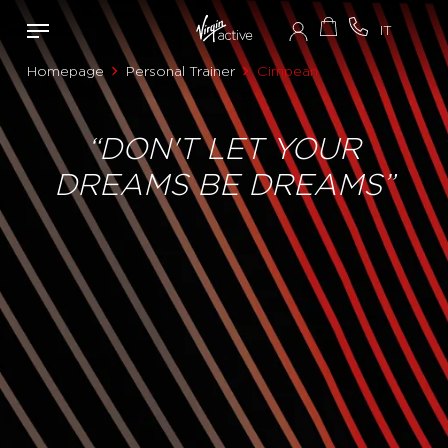
Homepage
Personal Trainer
Cimpean
“DON'T LET YOUR
DREAMS BE DREAMS”