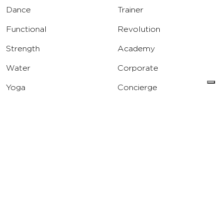
Dance
Trainer
Functional
Revolution
Strength
Academy
Water
Corporate
Yoga
Concierge
Running
Solarium
INFO
DOWNLOAD
Carriere
Assistenza
Reclami