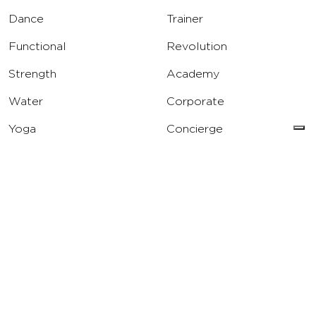
Dance
Trainer
Functional
Revolution
Strength
Academy
Water
Corporate
Yoga
Concierge
Running
Solarium
INFO
DOWNLOAD
Carriere
Assistenza
Reclami