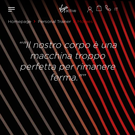
Homepage
Personal Trainer
Moraes
“"Il nostro corpo è una
macchina troppo
perfetta per rimanere
ferma."”