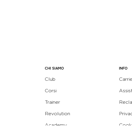
CHI SIAMO
INFO
Club
Carri
Corsi
Assis
Trainer
Recl
Revolution
Priva
Academy
Cooki