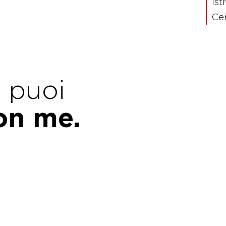
Ist
Cer
e puoi
con me.