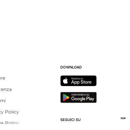
DOWNLOAD
ere
tenza
ami
cy Policy
SEGUICI SU
e Policy