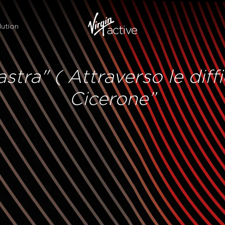
ution
stra" ( Attraverso le diffic
Cicerone”