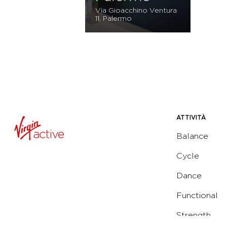
Via Gioacchino Ventura
11, Palermo
ATTIVITÀ
Balance
Cycle
Dance
Functional
Strength